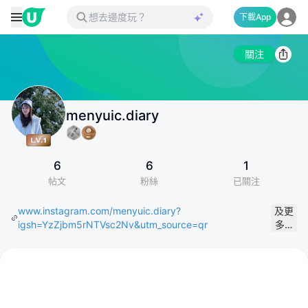
下載App
關注
menyuic.diary
6
6
1
帖文
粉絲
已關注
www.instagram.com/menyuic.diary?
及更
igsh=YzZjbm5rNTVsc2Nv&utm_source=qr
多…