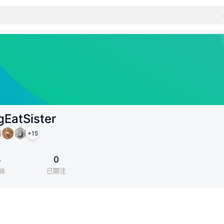
gEatSister
+
15
8
0
絲
已關注