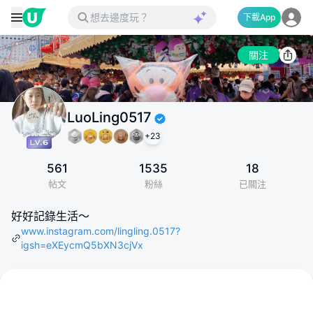
下載App
關注
LuoLing0517
+
23
561
1535
18
帖文
粉絲
已關注
好好記錄生活～
www.instagram.com/lingling.0517?
igsh=eXEycmQ5bXN3cjVx