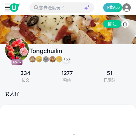
下載App
關注
Tongchuilin
+
56
334
1277
51
帖文
粉絲
已關注
女人仔