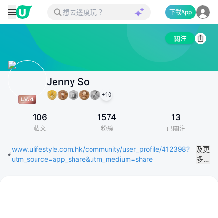
下載App
關注
Jenny So
+
10
106
1574
13
帖文
粉絲
已關注
www.ulifestyle.com.hk/community/user_profile/412398?
及更
utm_source=app_share&utm_medium=share
多…