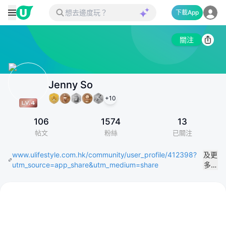
下載App
關注
Jenny So
+
10
106
1574
13
帖文
粉絲
已關注
www.ulifestyle.com.hk/community/user_profile/412398?
及更
utm_source=app_share&utm_medium=share
多…