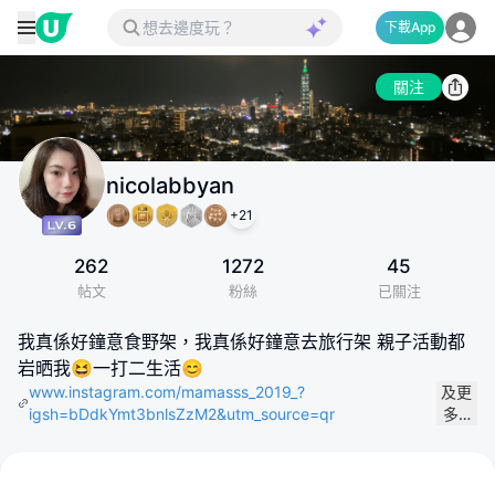
下載App
關注
nicolabbyan
+
21
262
1272
45
帖文
粉絲
已關注
我真係好鐘意食野架，我真係好鐘意去旅行架 親子活動都
岩晒我😆一打二生活😊
www.instagram.com/mamasss_2019_?
及更
igsh=bDdkYmt3bnlsZzM2&utm_source=qr
多…