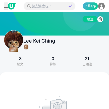
下載App
關注
Lee Kei Ching
3
0
21
帖文
粉絲
已關注