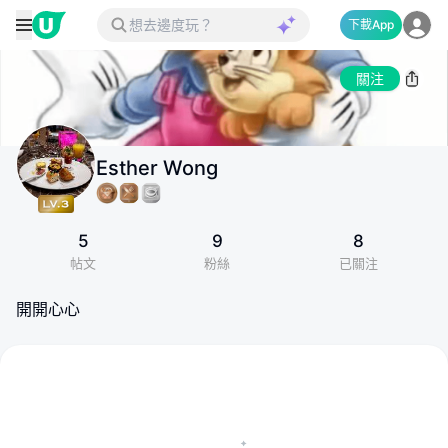
下載App
關注
Esther Wong
5
9
8
帖文
粉絲
已關注
開開心心