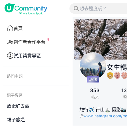
首頁
創作者合作平台
試用獎賞專區
女生暢
熱門主題
853
13
親子專區
帖文
粉
放電好去處
旅行✈️ 行山⛰️ 攝影📷 護
www.instagram.com/
親子旅遊