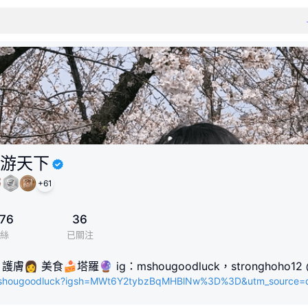
游天下
+
61
76
36
絲
已關注
膚👩 美食🍰塔羅🔮 ig：mshougoodluck，stronghoho12 
mshougoodluck?igsh=MWt6Y2tybzBqMHBlNw%3D%3D&utm_source=