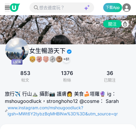
下載App
關注
女生暢游天下
+
61
853
1376
36
帖文
粉絲
已關注
旅行✈️ 行山⛰️ 攝影📷 護膚👩 美食🍰塔羅🔮 ig：
mshougoodluck，stronghoho12 @cosme： Sarah
www.instagram.com/mshougoodluck?
igsh=MWt6Y2tybzBqMHBlNw%3D%3D&utm_source=qr