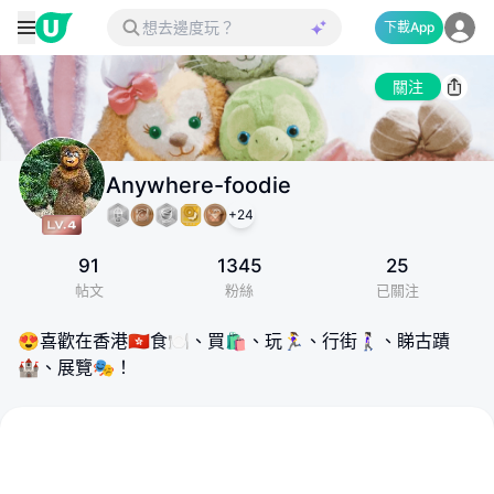
下載App
關注
Anywhere-foodie
+
24
91
1345
25
帖文
粉絲
已關注
😍喜歡在香港🇭🇰食🍽️、買🛍️、玩🏃‍♀️、行街🚶🏻‍♀️、睇古蹟
🏰、展覽🎭！