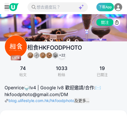
下載App
關注
相食HKFOODPHOTO
+
22
74
1033
19
帖文
粉絲
已關注
Openrice🍚lv4 | Google lv8 歡迎邀請/合作:✉️
hkfoodphoto@gmail.com/DM
blog.ulifestyle.com.hk/hkfoodphoto
及更多…