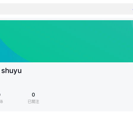
 shuyu
0
0
絲
已關注