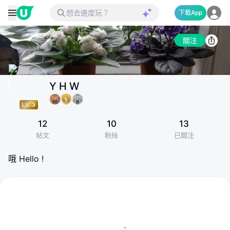
下載App
關注
Y H W
12
10
13
帖文
粉絲
已關注
哦 Hello !