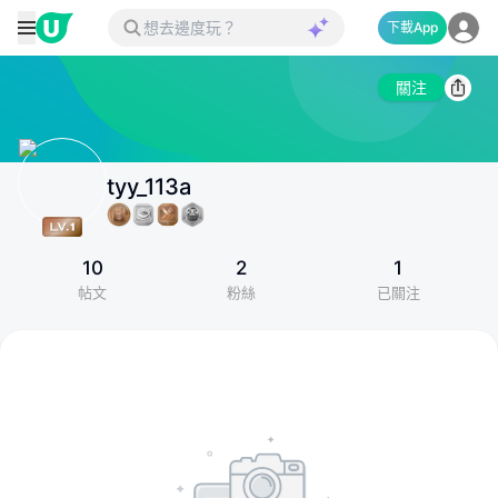
下載App
關注
tyy_113a
10
2
1
帖文
粉絲
已關注