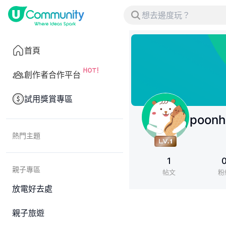
首頁
創作者合作平台
試用獎賞專區
poonh
熱門主題
1
親子專區
帖文
粉
放電好去處
親子旅遊