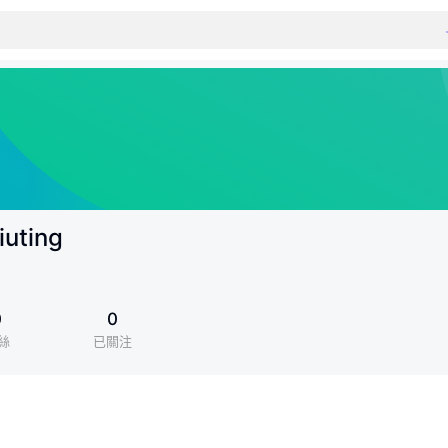
iuting
0
0
絲
已關注