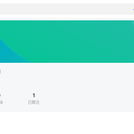
u
0
1
絲
已關注