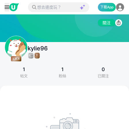
下載App
關注
kylie96
1
1
0
帖文
粉絲
已關注