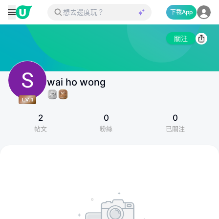
下載App
關注
wai ho wong
2
0
0
帖文
粉絲
已關注