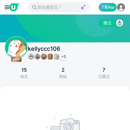
下載App
關注
kellyccc106
+
3
15
2
7
帖文
粉絲
已關注