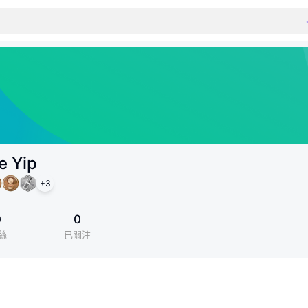
e Yip
+
3
0
0
絲
已關注