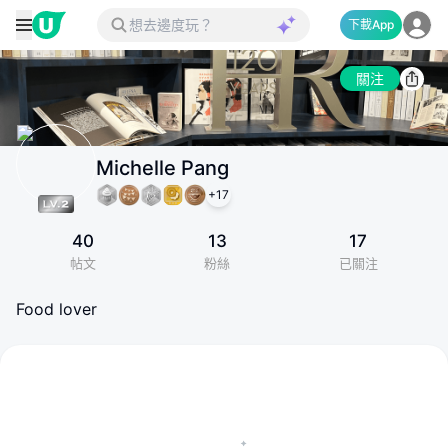
下載App
關注
Michelle Pang
+
17
40
13
17
帖文
粉絲
已關注
Food lover