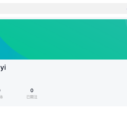
yi
0
0
絲
已關注