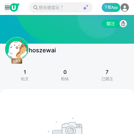
下載App
關注
hoszewai
1
0
7
帖文
粉絲
已關注