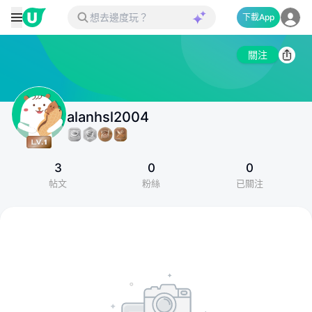
下載App
關注
alanhsl2004
3
0
0
帖文
粉絲
已關注