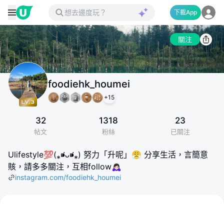
下載App
關注
foodiehk_houmei
+
15
32
1318
23
帖文
粉絲
已關注
Ulifestyle💯(⁎⁍̴̛ᴗ⁍̴̛⁎) 努力「升呢」😤 分享生活，言簡意
賅，請多多關注，互相follow🙇🏻‍♀️
instagram.com/foodiehk_houmei