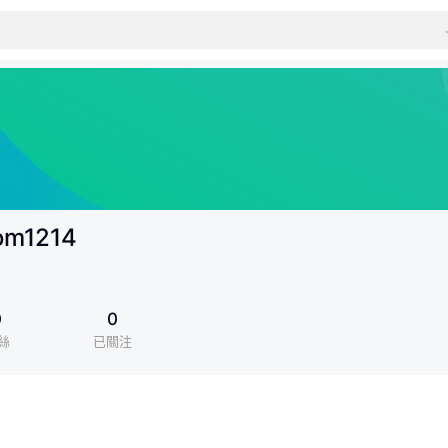
om1214
0
0
絲
已關注