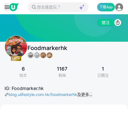
下載App
關注
Foodmarkerhk
6
1167
1
帖文
粉絲
已關注
IG: Foodmarker.hk
blog.ulifestyle.com.hk/foodmarkerhk
及更多…