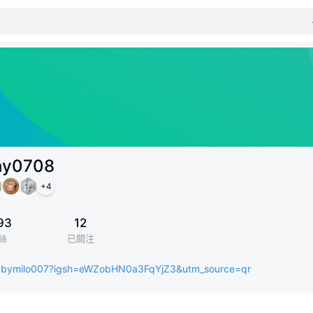
hy0708
+
4
93
12
絲
已關注
abymilo007?igsh=eWZobHN0a3FqYjZ3&utm_source=qr