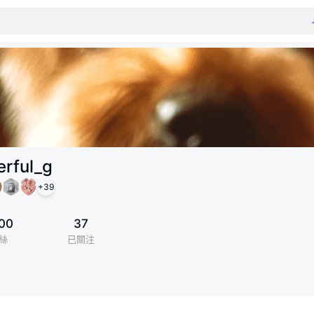
erful_g
+
39
00
37
絲
已關注