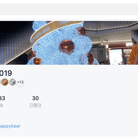
019
+
13
33
30
絲
已關注
/happybear