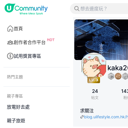
首頁
創作者合作平台
試用獎賞專區
kaka2
熱門主題
24
14
親子專區
帖文
粉
放電好去處
求關注
blog.ulifestyle.com.hk
親子旅遊