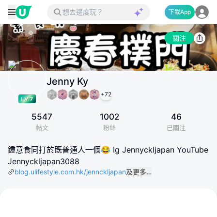
下載App
關注
Jenny Ky
+
72
5547
1002
46
帖文
粉絲
已關注
鍾意食同打於既普通人一個😂 Ig Jennyckljapan YouTube
Jennyckljapan3088
blog.ulifestyle.com.hk/jennckljapan
及更多…