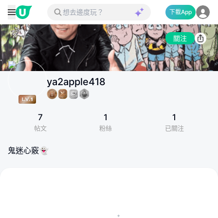
下載App
關注
ya2apple418
7
1
1
帖文
粉絲
已關注
鬼迷心竅👻