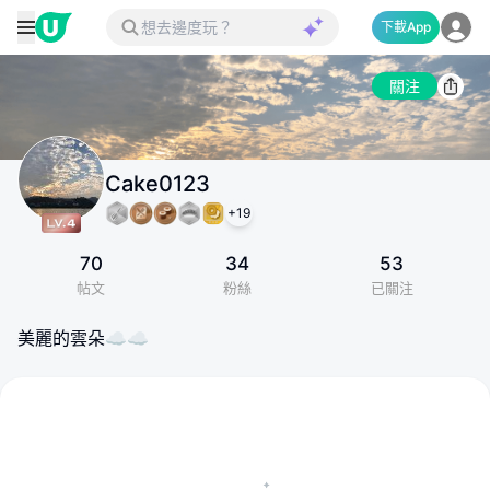
下載App
關注
Cake0123
+
19
70
34
53
帖文
粉絲
已關注
美麗的雲朵☁️☁️