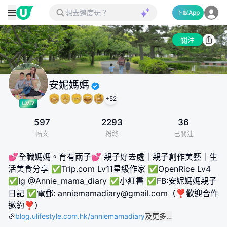
下載App
關注
安妮媽媽
+
52
597
2293
36
帖文
粉絲
已關注
💕全職媽媽。育有兩子💕 親子好去處｜親子創作美藝｜生
活美食分享 ✅Trip.com Lv11星級作家 ✅OpenRice Lv4
✅Ig @Annie_mama_diary ✅小紅書 ✅FB:安妮媽媽親子
日記 ✅電郵: anniemamadiary@gmail.com（❣️歡迎合作
邀約❣️）
blog.ulifestyle.com.hk/anniemamadiary
及更多…