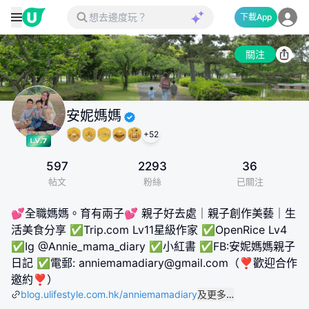
下載App
關注
安妮媽媽
+
52
597
2293
36
帖文
粉絲
已關注
💕全職媽媽。育有兩子💕 親子好去處｜親子創作美藝｜生
活美食分享 ✅Trip.com Lv11星級作家 ✅OpenRice Lv4
✅Ig @Annie_mama_diary ✅小紅書 ✅FB:安妮媽媽親子
日記 ✅電郵: anniemamadiary@gmail.com（❣️歡迎合作
邀約❣️）
blog.ulifestyle.com.hk/anniemamadiary
及更多…