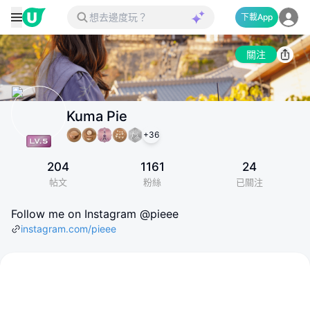
下載App
關注
Kuma Pie
+
36
204
1161
24
帖文
粉絲
已關注
Follow me on Instagram @pieee
instagram.com/pieee