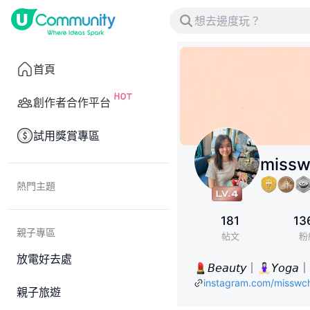
首頁
創作者合作平台
試用獎賞專區
missw
熱門主題
181
13
親子專區
帖文
粉
放電好去處
💄𝘉𝘦𝘢𝘶𝘵𝘺｜🧘🏻‍♀️𝘠𝘰𝘨𝘢｜🐷
instagram.com/misswc
親子旅遊