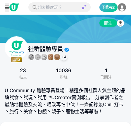
下載App
關注
社群體驗專員
+
4
23
10036
1
帖文
粉絲
已關注
U Community 體驗專員登場！精選多個社群人氣主題的品
牌試食丶試玩丶試用 #UCreator實測報告，分享創作者之
最貼地體驗及交流，唔駛再怕中伏！一齊記錄最Chill 打卡
丶旅行丶美食丶扮靚丶親子丶寵物生活等等啦！