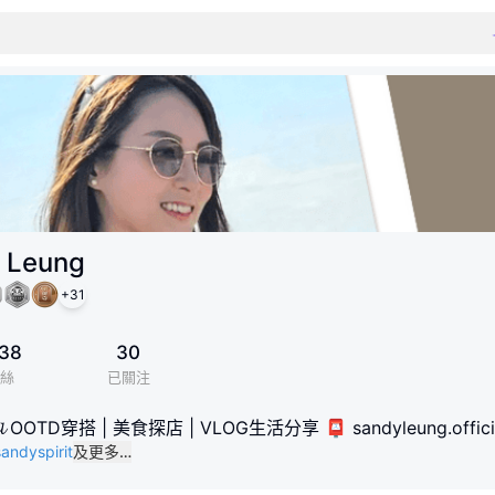
 Leung
+
31
38
30
絲
已關注
𝓽𝓸𝓻 | 𝓜𝓸𝓭𝓮𝓵 OOTD穿搭 | 美食探店 | VLOG生活分享 📮 sandyleung.off
sandyspirit
及更多…