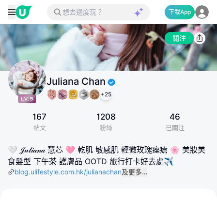
下載App
關注
Juliana Chan
+
25
167
1208
46
帖文
粉絲
已關注
🤍 𝒥𝓊𝓁𝒾𝒶𝓃𝒶 慧芯 🩷 乾肌 敏感肌 輕微玫瑰痤瘡 🌸 美妝美
食髮型 下午茶 護膚品 OOTD 旅行打卡好去處✈️
blog.ulifestyle.com.hk/julianachan
及更多…