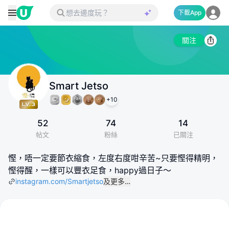
下載App
關注
Smart Jetso
+
10
52
74
14
帖文
粉絲
已關注
慳，唔一定要節衣縮食，左度右度咁辛苦~只要慳得精明，
慳得醒，一樣可以豐衣足食，happy過日子～
instagram.com/Smartjetso
及更多…