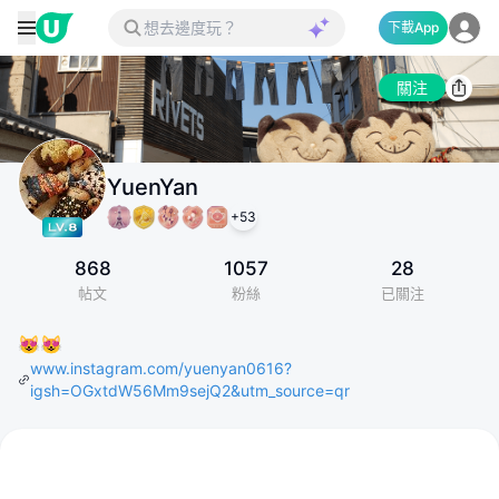
下載App
關注
YuenYan
+
53
868
1057
28
帖文
粉絲
已關注
😻😻
www.instagram.com/yuenyan0616?
igsh=OGxtdW56Mm9sejQ2&utm_source=qr