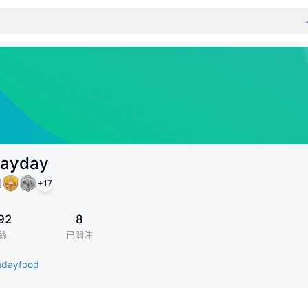
ayday
+
17
92
8
絲
已關注
/adayfood