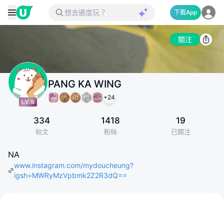
下載App
關注
PANG KA WING
+
24
334
1418
19
帖文
粉絲
已關注
NA
www.instagram.com/mydoucheung?
igsh=MWRyMzVpbmk2Z2R3dQ==