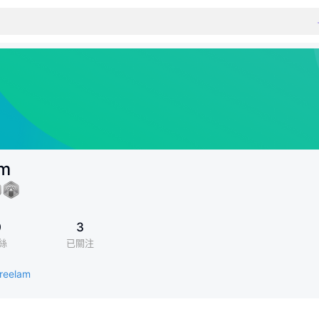
am
0
3
絲
已關注
freelam