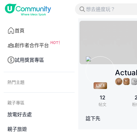
首頁
創作者合作平台
試用獎賞專區
Actual
熱門主題
12
親子專區
帖文
粉
放電好去處
諗下先
親子旅遊