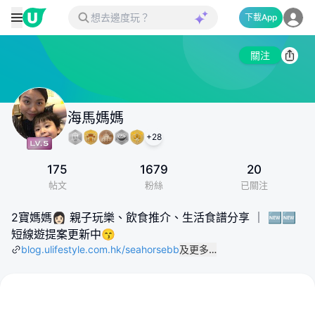
下載App
關注
海馬媽媽
+
28
175
1679
20
帖文
粉絲
已關注
2寶媽媽👩🏻 親子玩樂、飲食推介、生活食譜分享 ｜ 🆕🆕
短線遊提案更新中😙
blog.ulifestyle.com.hk/seahorsebb
及更多…