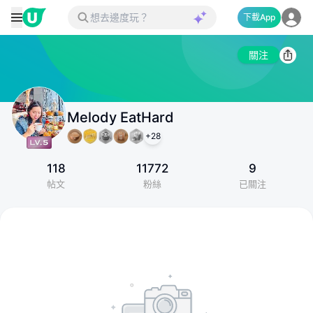
下載App
關注
Melody EatHard
+
28
118
11772
9
帖文
粉絲
已關注